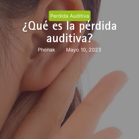
Perdida Auditiva
¿Qué es la pérdida
auditiva?
Phonak
|
Mayo 10, 2023