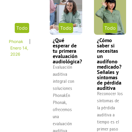
Todo
Todo
Todo
¿Qué
¿Cómo
Phonak
|
esperar de
saber si
Enero 14,
tu primera
necesitas
2026
evaluación
un
audiológica?
audífono
medicado?
Evaluación
Señales y
auditiva
síntomas
de pérdida
integral con
auditiva
soluciones
Reconocer los
PhonakEn
síntomas de
Phonak,
la pérdida
ofrecemos
auditiva a
una
tiempo es el
evaluación
primer paso
auditiva