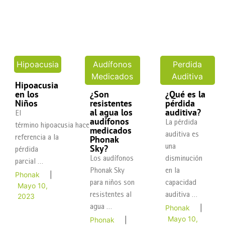
Hipoacusia
Audífonos
Perdida
Medicados
Auditiva
Hipoacusia
en los
¿Son
¿Qué es la
Niños
resistentes
pérdida
al agua los
auditiva?
El
audífonos
La pérdida
término hipoacusia hace
medicados
auditiva es
Phonak
referencia a la
Sky?
una
pérdida
Los audífonos
disminución
parcial …
Phonak Sky
en la
Phonak
|
para niños son
capacidad
Mayo 10,
resistentes al
auditiva …
2023
agua …
Phonak
|
Mayo 10,
Phonak
|